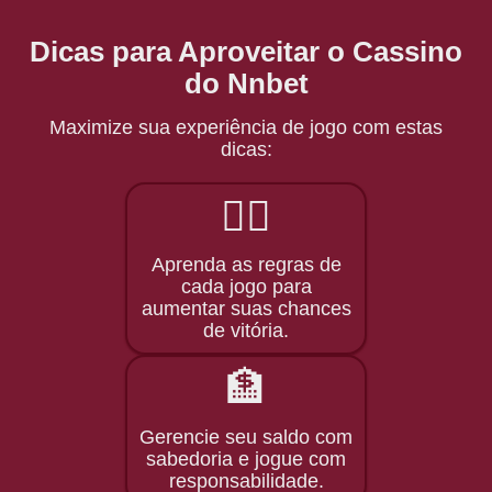
Dicas para Aproveitar o Cassino
do Nnbet
Maximize sua experiência de jogo com estas
dicas:
🕵️‍♂️
Aprenda as regras de
cada jogo para
aumentar suas chances
de vitória.
🏦
Gerencie seu saldo com
sabedoria e jogue com
responsabilidade.